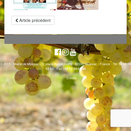
Article précédent
© 2015 - Mairie de Moissac - 3, place Roger Delthil - 82200 Moissac - France - Tél. 05 63 04
63 63 - Fax : 05 63 04 63 64
Crédits