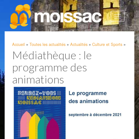
Afficher
la
navigatio
Accueil
»
Toutes les actualités
»
Actualités
»
Culture et Sports
»
Médiathèque : le
programme des
animations