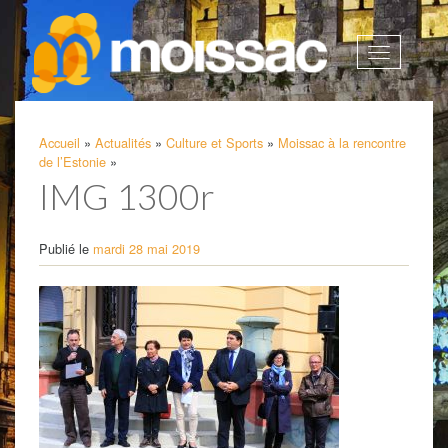
Afficher
la
navigatio
Accueil
»
Actualités
»
Culture et Sports
»
Moissac à la rencontre
de l’Estonie
»
IMG 1300r
Publié le
mardi 28 mai 2019