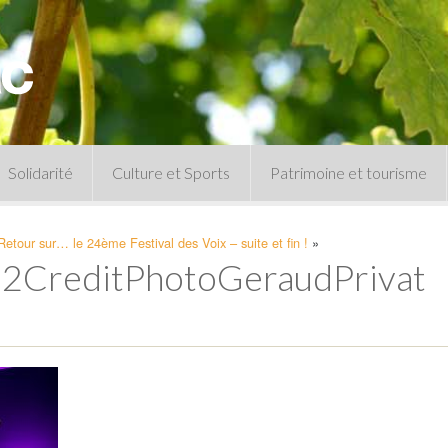
Solidarité
Culture et Sports
Patrimoine et tourisme
Permanences CCAS
Un peu d’histoire
Retour sur… le 24ème Festival des Voix – suite et fin !
»
Les animations patrimoine
a2CreditPhotoGeraudPrivat
Séances 
Centre de documentation
Expressio
Archives municipales
Infos pratiques
Le musée
Plan des équipements sportifs
CLSPD
Clubs sportifs
Violences intrafamiliales