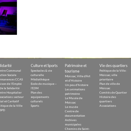
Demande
Demande 
Appels à
issac
lidarité
Culture et Sports
Patrimoine et
Vie des quartiers
ntre Communal
Spectacles & vie
tourisme
Politique de la Ville :
ction Sociale
culturelle
Moissac, ville
Moissac, Ville d’Art
rmanences CCAS
Médiathèque
prioritaire
et d’Histoire
ison de l’Emploi
Ecole de musique –
Plan de ville de
Un peu d’histoire
de la Solidarité
l’E3M
Moissac
Les animations
ntre Hospitalier
Plan des
Comités de Quartier
 durable
patrimoine
sociations secteur
equipements
Histoire des
Le Musée de
ial et Caritatif
culturels
quartiers
Moissac
itique de la Ville
Sports
Associations
Le musée
SPD
Centre de
documentation
Archives
municipales
Chemins de Saint-