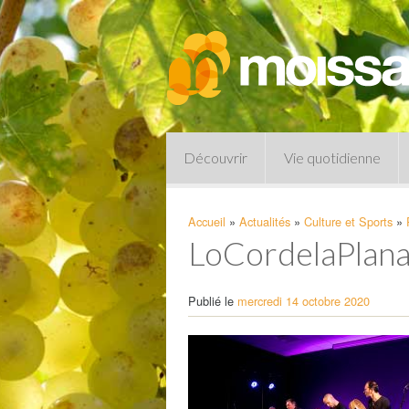
Découvrir
Vie quotidienne
Accueil
»
Actualités
»
Culture et Sports
»
LoCordelaPlan
Publié le
mercredi 14 octobre 2020
Pharmacies de garde