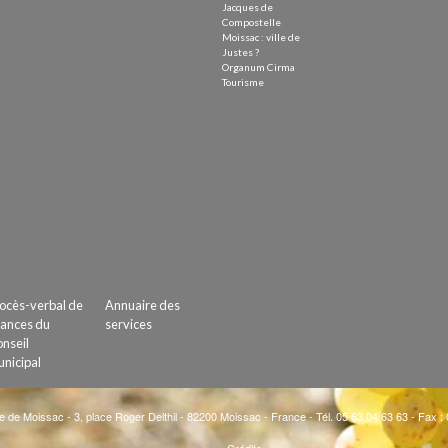
Jacques de
Compostelle
Moissac : ville de
Justes ?
Organum Cirma
Tourisme
ocès-verbal de
Annuaire des
ances du
services
nseil
nicipal
e de Moissac - 3, place Roger Delthil - 82200 Moissac - France - Tél. 05 63 04 63 63 - Fax :