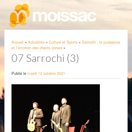
Afficher
la
navigatio
Accueil
»
Actualités
»
Culture et Sports
»
Sarrochi : la puissance
et l’émotion des chants corses
»
07 Sarrochi (3)
Publié le
mardi 12 octobre 2021