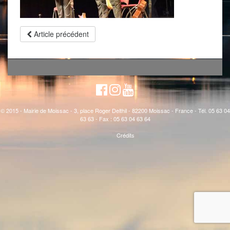
Article précédent
© 2015 - Mairie de Moissac - 3, place Roger Delthil - 82200 Moissac - France - Tél. 05 63 04
63 63 - Fax : 05 63 04 63 64
Crédits