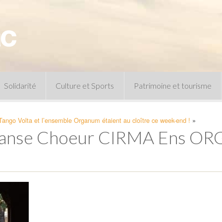
Solidarité
Culture et Sports
Patrimoine et tourisme
Permanences CCAS
Un peu d’histoire
Tango Volta et l’ensemble Organum étaient au cloître ce week-end !
»
Les animations patrimoine
 Danse Choeur CIRMA Ens O
Séances 
Centre de documentation
Expressio
Archives municipales
Infos pratiques
Le musée
Plan des équipements sportifs
CLSPD
Clubs sportifs
Violences intrafamiliales