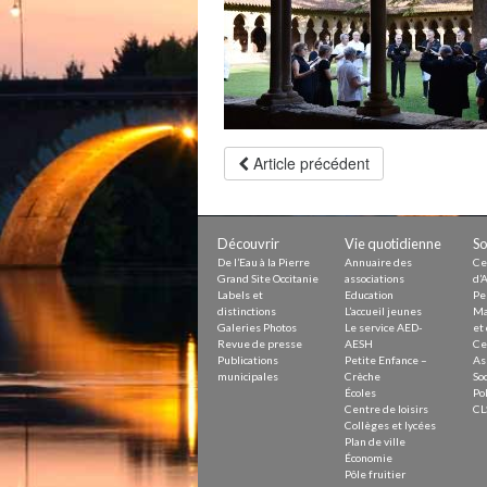
Petite Enfance – Crèche
Écoles
Centre de loisirs
Collèges et lycées
Le service AED-AESH
Pôle fruitier
Article précédent
Tourisme
Marchés de plein vent
PAM – Pôle d’Attractivité de Mo
Zones d’activités économiques
Découvrir
Vie quotidienne
So
Animations du centre-ville
Annuaire des commerces
De l’Eau à la Pierre
Annuaire des
Ce
Grand Site Occitanie
associations
d’A
Démarchage
Labels et
Education
Pe
distinctions
L’accueil jeunes
Ma
Galeries Photos
Le service AED-
et 
Urbanisme
Revue de presse
AESH
Ce
Environnement développement
Publications
Petite Enfance –
As
Déchets
municipales
Crèche
Soc
Eau
Écoles
Pol
Prévention des risques
Centre de loisirs
CL
Crues
Collèges et lycées
Plan de ville
Économie
Pôle fruitier