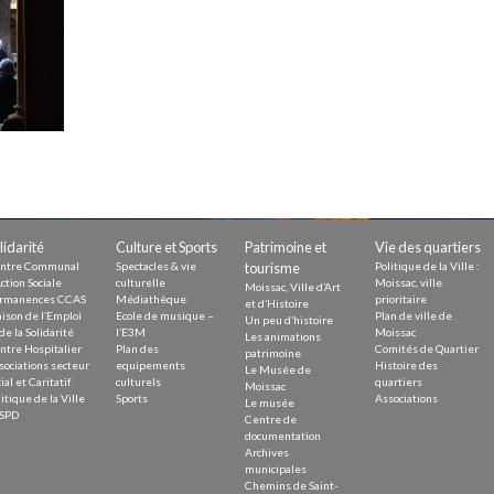
Demande
Demande 
Appels à
issac
lidarité
Culture et Sports
Patrimoine et
Vie des quartiers
ntre Communal
Spectacles & vie
tourisme
Politique de la Ville :
ction Sociale
culturelle
Moissac, ville
Moissac, Ville d’Art
rmanences CCAS
Médiathèque
prioritaire
et d’Histoire
ison de l’Emploi
Ecole de musique –
Plan de ville de
Un peu d’histoire
de la Solidarité
l’E3M
Moissac
Les animations
ntre Hospitalier
Plan des
Comités de Quartier
 durable
patrimoine
sociations secteur
equipements
Histoire des
Le Musée de
ial et Caritatif
culturels
quartiers
Moissac
itique de la Ville
Sports
Associations
Le musée
SPD
Centre de
documentation
Archives
municipales
Chemins de Saint-