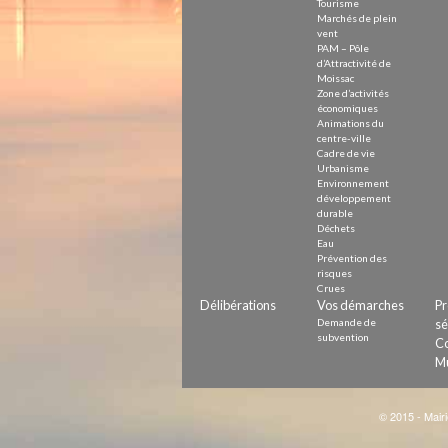
Tourisme
Marchés de plein
vent
PAM – Pôle
d’Attractivité de
Moissac
Zone d’activités
économiques
Animations du
centre-ville
Cadre de vie
Urbanisme
Environnement
développement
durable
Déchets
Eau
Prévention des
risques
Crues
Délibérations
Vos démarches
Pr
Demande de
sé
subvention
Co
Mu
© 2015 - Mairi