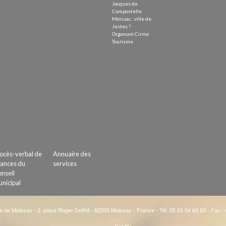
Jacques de
Compostelle
Moissac : ville de
Justes ?
Organum Cirma
Tourisme
ocès-verbal de
Annuaire des
ances du
services
nseil
nicipal
e de Moissac - 3, place Roger Delthil - 82200 Moissac - France - Tél. 05 63 04 63 63 - Fax :