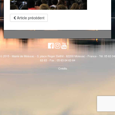
Article précédent
© 2015 - Mairie de Moissac - 3, place Roger Delthil - 82200 Moissac - France - Tél. 05 63 04
63 63 - Fax : 05 63 04 63 64
Crédits