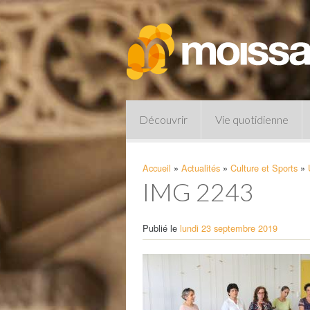
Découvrir
Vie quotidienne
Accueil
»
Actualités
»
Culture et Sports
»
IMG 2243
Publié le
lundi 23 septembre 2019
Pharmacies de garde