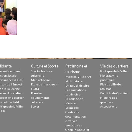
Demande
Demande 
Appels à
issac
lidarité
Culture et Sports
Patrimoine et
Vie des quartiers
ntre Communal
Spectacles & vie
tourisme
Politique de la Ville :
ction Sociale
culturelle
Moissac, ville
Moissac, Ville d’Art
rmanences CCAS
Médiathèque
prioritaire
et d’Histoire
ison de l’Emploi
Ecole de musique –
Plan de ville de
Un peu d’histoire
de la Solidarité
l’E3M
Moissac
Les animations
ntre Hospitalier
Plan des
Comités de Quartier
 durable
patrimoine
sociations secteur
equipements
Histoire des
Le Musée de
ial et Caritatif
culturels
quartiers
Moissac
itique de la Ville
Sports
Associations
Le musée
SPD
Centre de
documentation
Archives
municipales
Chemins de Saint-