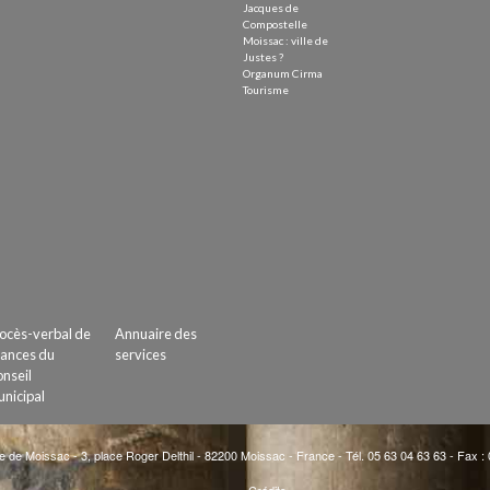
Jacques de
Compostelle
Moissac : ville de
Justes ?
Organum Cirma
Tourisme
ocès-verbal de
Annuaire des
ances du
services
nseil
nicipal
e de Moissac - 3, place Roger Delthil - 82200 Moissac - France - Tél. 05 63 04 63 63 - Fax :