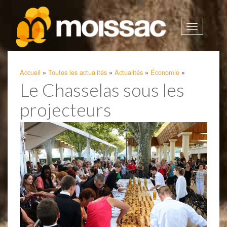
Afficher
la
navigatio
Accueil
»
Toutes les actualités
»
Actualités
»
Économie
»
Le Chasselas sous les
projecteurs