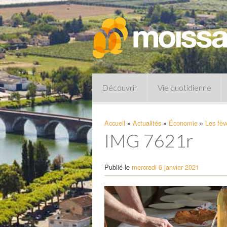
Découvrir
Vie quotidienne
Accueil
»
Actualités
»
Économie
»
Les fèv
IMG 7621r
Publié le
mercredi 6 janvier 2021
Pharmacies de garde