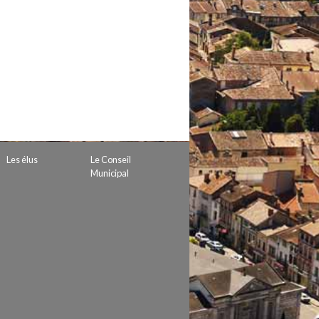
 de subvention
d’autorisation de tournage
 projets
Les élus
Le Conseil
Municipal