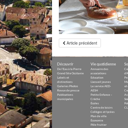
Petite Enfance – Crèche
Écoles
Centre de loisirs
Collèges et lycées
Le service AED-AESH
Pôle fruitier
Article précédent
Tourisme
Marchés de plein vent
PAM – Pôle d’Attractivité de Mo
Zones d’activités économiques
Découvrir
Vie quotidienne
So
Animations du centre-ville
Annuaire des commerces
De l’Eau à la Pierre
Annuaire des
Ce
Grand Site Occitanie
associations
d’A
Démarchage
Labels et
Education
Pe
distinctions
L’accueil jeunes
Ma
Galeries Photos
Le service AED-
et 
Urbanisme
Revue de presse
AESH
Ce
Environnement développement
Publications
Petite Enfance –
As
Déchets
municipales
Crèche
Soc
Eau
Écoles
Pol
Prévention des risques
Centre de loisirs
CL
Crues
Collèges et lycées
Plan de ville
Économie
Pôle fruitier