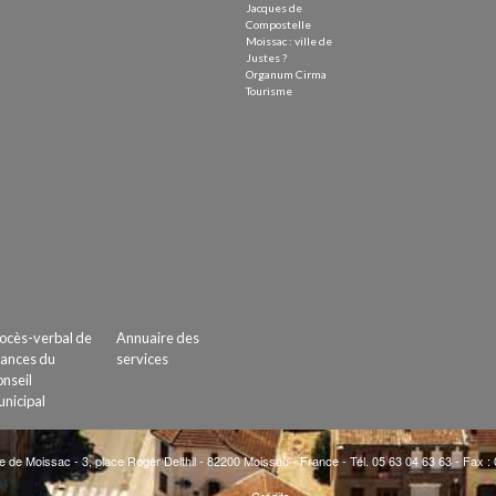
Jacques de
Compostelle
Moissac : ville de
Justes ?
Organum Cirma
Tourisme
ocès-verbal de
Annuaire des
ances du
services
nseil
nicipal
e de Moissac - 3, place Roger Delthil - 82200 Moissac - France - Tél. 05 63 04 63 63 - Fax :