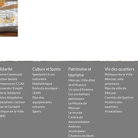
Demande
Demande 
Appels à
issac
lidarité
Culture et Sports
Patrimoine et
Vie des quartiers
ntre Communal
Spectacles & vie
tourisme
Politique de la Ville :
ction Sociale
culturelle
Moissac, ville
Moissac, Ville d’Art
rmanences CCAS
Médiathèque
prioritaire
et d’Histoire
ison de l’Emploi
Ecole de musique –
Plan de ville de
Un peu d’histoire
de la Solidarité
l’E3M
Moissac
Les animations
ntre Hospitalier
Plan des
Comités de Quartier
 durable
patrimoine
sociations secteur
equipements
Histoire des
Le Musée de
ial et Caritatif
culturels
quartiers
Moissac
itique de la Ville
Sports
Associations
Le musée
SPD
Centre de
documentation
Archives
municipales
Chemins de Saint-