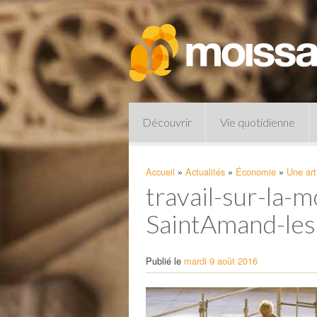
Découvrir
Vie quotidienne
Accueil
»
Actualités
»
Économie
»
Une art
travail-sur-la-
SaintAmand-les
Publié le
mardi 9 août 2016
Pharmacies de garde