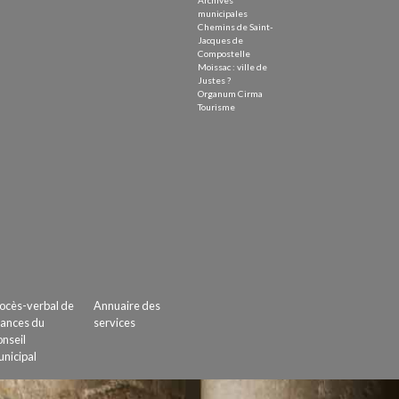
Archives
municipales
Chemins de Saint-
Jacques de
Compostelle
Moissac : ville de
Justes ?
Organum Cirma
Tourisme
ocès-verbal de
Annuaire des
ances du
services
nseil
nicipal