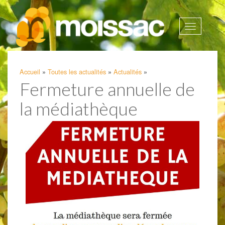
Afficher
la
navigatio
Accueil
»
Toutes les actualités
»
Actualités
»
Fermeture annuelle de
la médiathèque