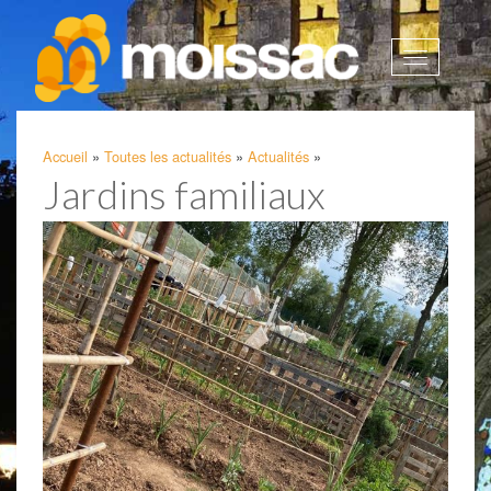
Afficher
la
navigatio
Accueil
»
Toutes les actualités
»
Actualités
»
Jardins familiaux