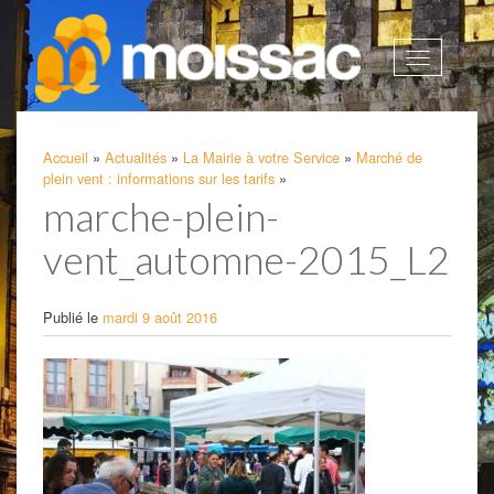
Afficher
la
navigatio
Accueil
»
Actualités
»
La Mairie à votre Service
»
Marché de
plein vent : informations sur les tarifs
»
marche-plein-
vent_automne-2015_L2
Publié le
mardi 9 août 2016