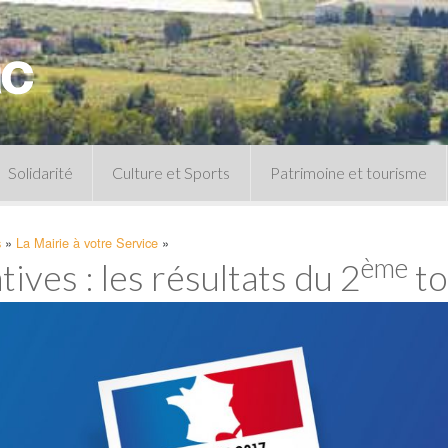
Solidarité
Culture et Sports
Patrimoine et tourisme
Permanences CCAS
Un peu d’histoire
s
»
La Mairie à votre Service
»
Les animations patrimoine
ème
tives : les résultats du 2
to
Séances 
Centre de documentation
Expressio
Archives municipales
Infos pratiques
Le musée
Plan des équipements sportifs
CLSPD
Clubs sportifs
Violences intrafamiliales