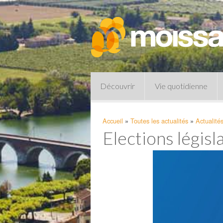
Découvrir
Vie quotidienne
Accueil
»
Toutes les actualités
»
Actualité
Elections législa
Pharmacies de garde