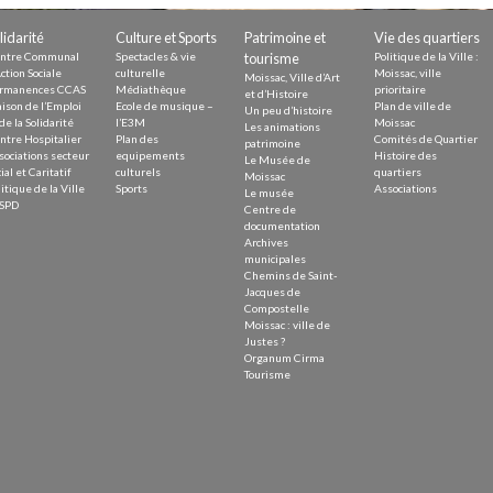
lidarité
Culture et Sports
Patrimoine et
Vie des quartiers
ntre Communal
Spectacles & vie
tourisme
Politique de la Ville :
ction Sociale
culturelle
Moissac, ville
Moissac, Ville d’Art
rmanences CCAS
Médiathèque
prioritaire
et d’Histoire
ison de l’Emploi
Ecole de musique –
Plan de ville de
Un peu d’histoire
de la Solidarité
l’E3M
Moissac
Les animations
ntre Hospitalier
Plan des
Comités de Quartier
patrimoine
sociations secteur
equipements
Histoire des
Le Musée de
ial et Caritatif
culturels
quartiers
Moissac
itique de la Ville
Sports
Associations
Le musée
SPD
Centre de
documentation
Archives
municipales
Chemins de Saint-
Jacques de
Compostelle
Moissac : ville de
Justes ?
Organum Cirma
Tourisme