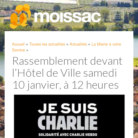
Afficher
la
navigatio
Accueil
»
Toutes les actualités
»
Actualités
»
La Mairie à votre
Service
»
Rassemblement devant
l’Hôtel de Ville samedi
10 janvier, à 12 heures