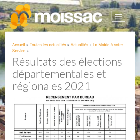
Afficher
la
navigatio
Accueil
»
Toutes les actualités
»
Actualités
»
La Mairie à votre
Service
»
Résultats des élections
départementales et
régionales 2021