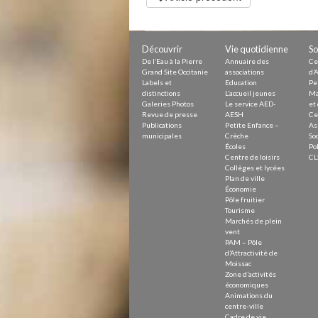
Découvrir
Vie quotidienne
So
De l’Eau à la Pierre
Annuaire des
Ce
Grand Site Occitanie
associations
d’A
Labels et
Education
Pe
distinctions
L’accueil jeunes
Ma
Galeries Photos
Le service AED-
et 
Revue de presse
AESH
Ce
Publications
Petite Enfance –
As
municipales
Crèche
Soc
Écoles
Pol
Centre de loisirs
CL
Collèges et lycées
Plan de ville
Économie
Pôle fruitier
Tourisme
Marchés de plein
vent
PAM – Pôle
d’Attractivité de
Moissac
Zone d’activités
économiques
Animations du
centre-ville
Cadre de vie