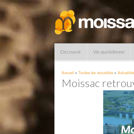
Découvrir
Vie quotidienne
Accueil
»
Toutes les actualités
»
Actualité
Moissac retrouv
Pharmacies de garde