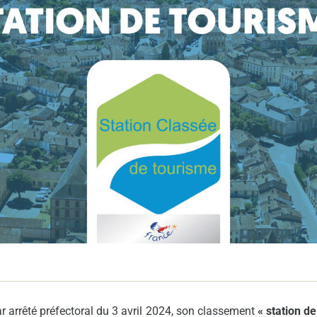
Demande
Demande 
Appels à
issac
 durable
ar arrêté préfectoral du 3 avril 2024, son classement
« station d