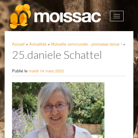
Afficher
la
navigatio
Accueil
»
Actualités
»
Mutuelle communale : promesse tenue !
»
25.daniele Schattel
Publié le
mardi 14 mars 2023