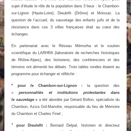
sujet d’étude le rôle de la population dans 3 lieux : le Chambon-
sur-Lignon (Haute-Loire), Dieulefit (Drôme) et Moissac. La
question de l’
accueil
, du
sauvetage
des enfants juifs et de la
résistance
dans ces 3 villes françaises était au cœur des
échanges.
En partenariat avec le Réseau Mémorha et le soutien
scientifique du LARHRA (laboratoire de recherches historiques
de Rhône-Alpes), des historiens, des conférenciers et des
témoins ont alimenté les débats. Trois tables rondes étaient au
programme pour échanger et réfléchir :
* p
our
l
e Chambon-sur-Lignon
:
la question des
«
personnalités et institutions protestantes dans
le sauvetage
»
a été abordée par
Gérard Bollon, spécialiste du
Chambon, Aziza Gril-Mariotte, responsable du lieu de Mémoire
du Chambon et Charles Finel ;
*
pour Dieulefit :
Bernard Delpal, historien et directeur