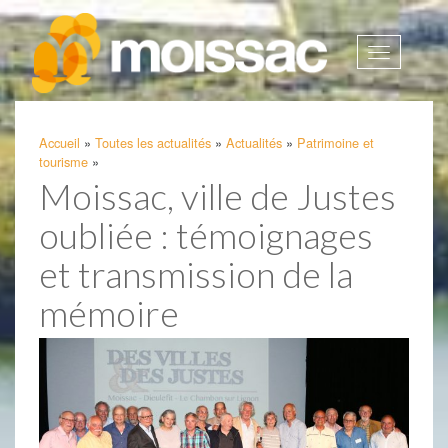
Afficher
la
navigatio
Accueil
»
Toutes les actualités
»
Actualités
»
Patrimoine et
tourisme
»
Moissac, ville de Justes
oubliée : témoignages
et transmission de la
mémoire