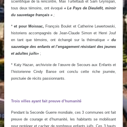
scientifique de la rencontre, Max Turteltaub et Sam Grynspan,
tous deux témoins, ont évoqué
« Le Pays de Dieulefit, miroir
du sauvetage français »
;
*
et pour Moissac,
François Boulet et Catherine Lewertowski,
historiens accompagnés de Jean-Claude Simon et Henri Jouf
en tant que témoins, ont échangé sur la thématique
«
du
sauvetage des enfants et l’engagement résistant des jeunes
et adultes juifs
»
;
*
Katy Hazan, archiviste de l’œuvre de Secours aux Enfants et
l’historienne Cindy Banse ont conclu cette riche journée,
ponctuée de récits passionnants.
Trois villes ayant fait preuve d’humanité
Pendant la Seconde Guerre mondiale, ces 3 communes ont fait
preuve de courage et d’humanité, les habitants se mobilisant
pour protéger et cacher de nombreux enfants juifs. Ces 3 hauts