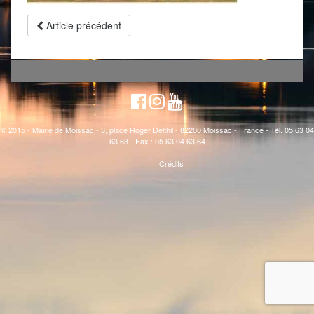
Article précédent
© 2015 - Mairie de Moissac - 3, place Roger Delthil - 82200 Moissac - France - Tél. 05 63 04
63 63 - Fax : 05 63 04 63 64
Crédits