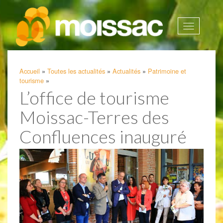
Afficher
la
navigatio
Accueil
»
Toutes les actualités
»
Actualités
»
Patrimoine et
tourisme
»
L’office de tourisme
Moissac-Terres des
Confluences inauguré