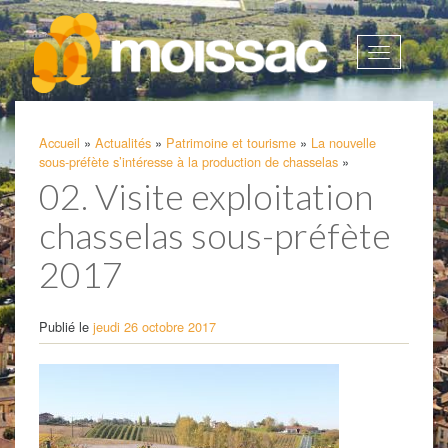
Afficher
la
navigatio
Accueil
»
Actualités
»
Patrimoine et tourisme
»
La nouvelle
sous-préfète s’intéresse à la production de chasselas
»
02. Visite exploitation
chasselas sous-préfète
2017
Publié le
jeudi 26 octobre 2017