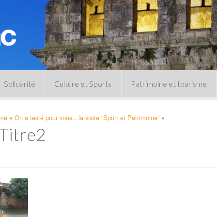
Solidarité
Culture et Sports
Patrimoine et tourisme
Permanences CCAS
Un peu d’histoire
sme
»
On a testé pour vous…la visite “Sport et Patrimoine”
»
Les animations patrimoine
Titre2
Séances 
Centre de documentation
Expressio
Archives municipales
Infos pratiques
Le musée
Plan des équipements sportifs
CLSPD
Clubs sportifs
Violences intrafamiliales