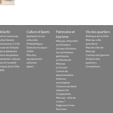
Demande
Demande 
Appels à
lidarité
Culture et Sports
Patrimoine et
Vie des quartiers
ntre Communal
Spectacles & vie
tourisme
Politique de la Ville :
ction Sociale
culturelle
Moissac, ville
Moissac, Ville d’Art
rmanences CCAS
Médiathèque
prioritaire
et d’Histoire
ison de l’Emploi
Ecole de musique –
Plan de ville de
Un peu d’histoire
issac
de la Solidarité
l’E3M
Moissac
Les animations
ntre Hospitalier
Plan des
Comités de Quartier
patrimoine
sociations secteur
equipements
Histoire des
Le Musée de
ial et Caritatif
culturels
quartiers
Moissac
itique de la Ville
Sports
Associations
Le musée
SPD
Centre de
documentation
Archives
 durable
municipales
Chemins de Saint-
Jacques de
Compostelle
Moissac : ville de
Justes ?
Organum Cirma
Tourisme