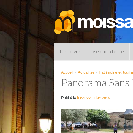
Découvrir
Vie quotidienne
Accueil
»
Actualités
»
Patrimoine et touri
Panorama Sans 
Publié le
lundi 22 juillet 2019
Pharmacies de garde