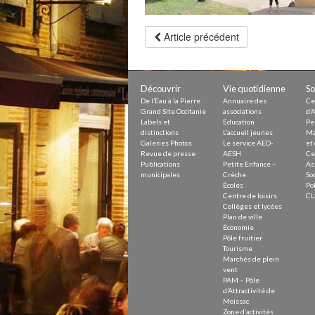
Petite Enfance – Crèche
Écoles
Centre de loisirs
Article précédent
Collèges et lycées
Le service AED-AESH
Découvrir
Vie quotidienne
So
De l’Eau à la Pierre
Annuaire des
Ce
Pôle fruitier
Grand Site Occitanie
associations
d’A
Tourisme
Labels et
Education
Pe
Marchés de plein vent
distinctions
L’accueil jeunes
Ma
PAM – Pôle d’Attractivité de Mo
Galeries Photos
Le service AED-
et 
Zones d’activités économiques
Revue de presse
AESH
Ce
Animations du centre-ville
Publications
Petite Enfance –
As
Annuaire des commerces
municipales
Crèche
Soc
Démarchage
Écoles
Pol
Centre de loisirs
CL
Collèges et lycées
Urbanisme
Plan de ville
Environnement développement
Économie
Déchets
Pôle fruitier
Eau
Tourisme
Prévention des risques
Marchés de plein
Crues
vent
PAM – Pôle
d’Attractivité de
Moissac
Zone d’activités