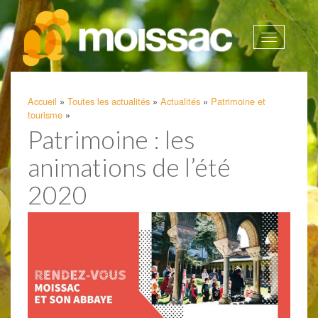
Afficher
la
navigatio
Accueil
»
Toutes les actualités
»
Actualités
»
Patrimoine et
tourisme
»
Patrimoine : les
animations de l’été
2020