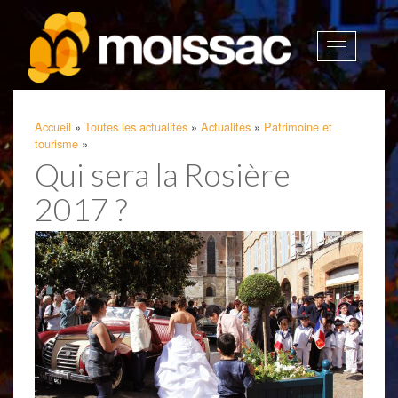
Afficher
la
navigatio
Accueil
»
Toutes les actualités
»
Actualités
»
Patrimoine et
tourisme
»
Qui sera la Rosière
2017 ?