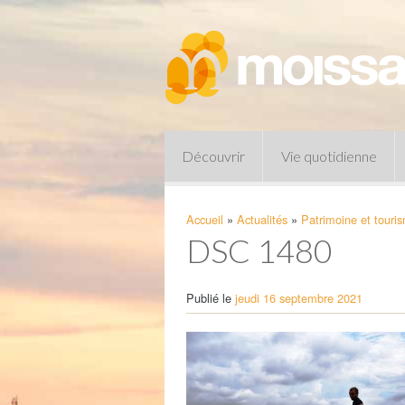
Découvrir
Vie quotidienne
Accueil
»
Actualités
»
Patrimoine et touri
DSC 1480
Publié le
jeudi 16 septembre 2021
Pharmacies de garde