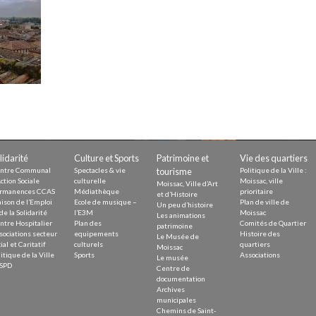
Demande
Demande 
Appels à
issac
lidarité
Culture et Sports
Patrimoine et
Vie des quartiers
ntre Communal
Spectacles & vie
tourisme
Politique de la Ville :
ction Sociale
culturelle
Moissac, ville
Moissac, Ville d’Art
rmanences CCAS
Médiathèque
prioritaire
et d’Histoire
ison de l’Emploi
Ecole de musique –
Plan de ville de
Un peu d’histoire
de la Solidarité
l’E3M
Moissac
Les animations
ntre Hospitalier
Plan des
Comités de Quartier
 durable
patrimoine
sociations secteur
equipements
Histoire des
Le Musée de
ial et Caritatif
culturels
quartiers
Moissac
itique de la Ville
Sports
Associations
Le musée
SPD
Centre de
documentation
Archives
municipales
Chemins de Saint-