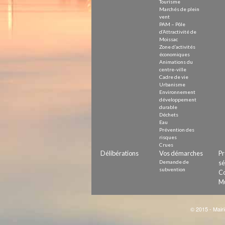
Tourisme
Marchés de plein
vent
PAM – Pôle
d’Attractivité de
Moissac
Zone d’activités
économiques
Animations du
centre-ville
Cadre de vie
Urbanisme
Environnement
développement
durable
Déchets
Eau
Prévention des
risques
Crues
Délibérations
Vos démarches
Pr
Demande de
sé
subvention
Co
Mu
© 2015 - Mairi