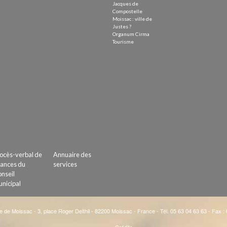
Jacques de
Compostelle
Moissac : ville de
Justes ?
Organum Cirma
Tourisme
ocès-verbal de
Annuaire des
ances du
services
nseil
nicipal
e de Moissac - 3, place Roger Delthil - 82200 Moissac - France - Tél. 05 63 04 63 63 - Fax :