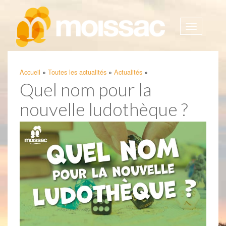
Afficher
la
navigatio
Accueil
»
Toutes les actualités
»
Actualités
»
Quel nom pour la
nouvelle ludothèque ?