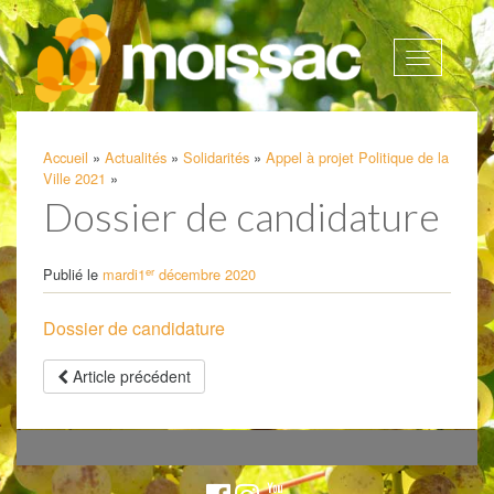
Afficher
la
navigatio
Accueil
»
Actualités
»
Solidarités
»
Appel à projet Politique de la
Ville 2021
»
Dossier de candidature
er
Publié le
mardi1
décembre 2020
Dossier de candidature
Article précédent