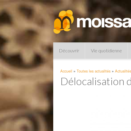
Découvrir
Vie quotidienne
Accueil
»
Toutes les actualités
»
Actualité
Délocalisation d
Pharmacies de garde