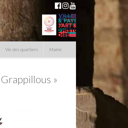
Vie des quartiers
Mairie
 Grappillous »
du Conseil Municipal
n politique