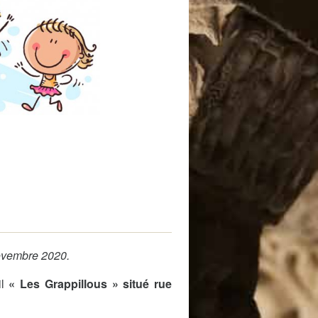
 de subvention
d’autorisation de tournage
 projets
novembre 2020.
il
« Les Grappillous » situé rue