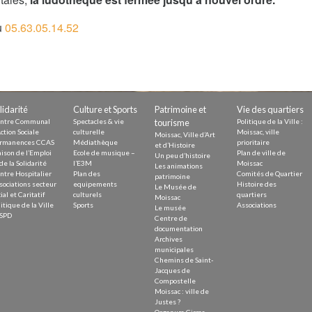
u
05.63.05.14.52
lidarité
Culture et Sports
Patrimoine et
Vie des quartiers
ntre Communal
Spectacles & vie
tourisme
Politique de la Ville :
ction Sociale
culturelle
Moissac, ville
Moissac, Ville d’Art
rmanences CCAS
Médiathèque
prioritaire
et d’Histoire
ison de l’Emploi
Ecole de musique –
Plan de ville de
Un peu d’histoire
de la Solidarité
l’E3M
Moissac
Les animations
ntre Hospitalier
Plan des
Comités de Quartier
patrimoine
sociations secteur
equipements
Histoire des
Le Musée de
ial et Caritatif
culturels
quartiers
Moissac
itique de la Ville
Sports
Associations
Le musée
SPD
Centre de
documentation
Archives
municipales
Chemins de Saint-
Jacques de
Compostelle
Moissac : ville de
Justes ?