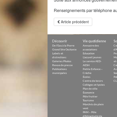
Renseignements par téléphone a
Article précédent
Découvrir
Vie quotidienne
So
De l’Eau à la Pierre
Annuaire des
Ce
Grand Site Occitanie
associations
d’A
Labels et
Education
Pe
distinctions
L’accueil jeunes
Ma
Galeries Photos
Le service AED-
et 
Revue de presse
AESH
Ce
Publications
Petite Enfance –
As
municipales
Crèche
Soc
Écoles
Pol
Centre de loisirs
CL
Collèges et lycées
Plan de ville
Économie
Pôle fruitier
Tourisme
Marchés de plein
vent
PAM – Pôle
d’Attractivité de