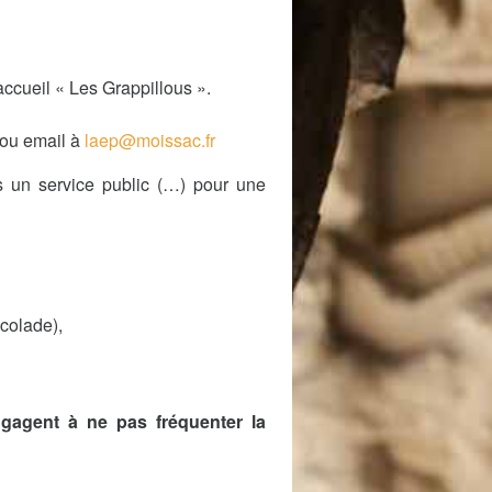
accueil « Les Grappillous ».
ou email à
laep@moissac.fr
s un service public (…) pour une
ccolade),
ngagent à ne pas fréquenter la