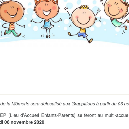
Demande
Demande 
Appels à
issac
 durable
 de la Mômerie sera délocalisé aux Grappillous à partir du 06 
P (Lieu d’Accueil Enfants-Parents) se feront au multi-accue
edi 06 novembre 2020
.