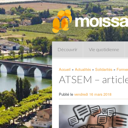
Découvrir
Vie quotidienne
Accueil
»
Actualités
»
Solidarités
»
Former
ATSEM – articl
Publié le
vendredi 16 mars 2018
Pharmacies de garde