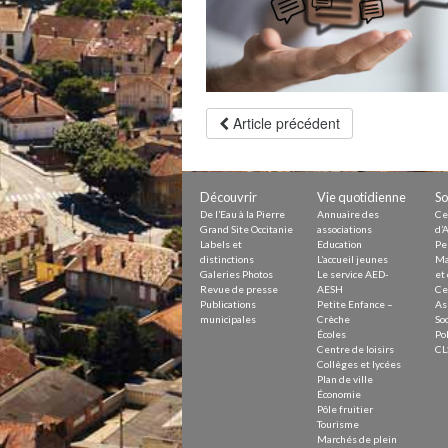
Petite Enfance – Crèche
Écoles
Centre de loisirs
Collèges et lycées
Le service AED-AESH
Article précédent
Pôle fruitier
Tourisme
Marchés de plein vent
PAM – Pôle d’Attractivité de Mo
Découvrir
Vie quotidienne
So
Zones d’activités économiques
De l’Eau à la Pierre
Annuaire des
Ce
Animations du centre-ville
Grand Site Occitanie
associations
d’A
Annuaire des commerces
Labels et
Education
Pe
Démarchage
distinctions
L’accueil jeunes
Ma
Galeries Photos
Le service AED-
et 
Revue de presse
AESH
Ce
Urbanisme
Publications
Petite Enfance –
As
Environnement développement
municipales
Crèche
Soc
Déchets
Écoles
Pol
Centre de loisirs
CL
Eau
Collèges et lycées
Prévention des risques
Plan de ville
Crues
Économie
Pôle fruitier
Tourisme
Marchés de plein