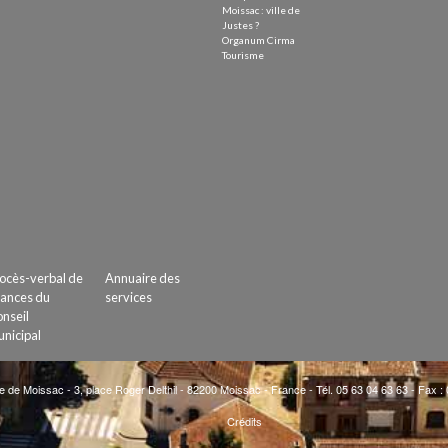
Moissac : ville de
Justes ?
Organum Cirma
Tourisme
ocès-verbal de
Annuaire des
ances du
services
nseil
nicipal
e de Moissac - 3, place Roger Delthil - 82200 Moissac - France - Tél. 05 63 04 63 63 - Fax :
Crédits