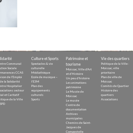
Demande
Demande 
Appels à
issac
lidarité
Culture et Sports
Patrimoine et
Vie des quartiers
ntre Communal
Spectacles & vie
tourisme
Politique de la Ville :
ction Sociale
culturelle
Moissac, ville
Moissac, Ville d’Art
rmanences CCAS
Médiathèque
prioritaire
et d’Histoire
ison de l’Emploi
Ecole de musique –
Plan de ville de
Un peu d’histoire
de la Solidarité
l’E3M
Moissac
Les animations
ntre Hospitalier
Plan des
Comités de Quartier
patrimoine
sociations secteur
equipements
Histoire des
Le Musée de
 durable
ial et Caritatif
culturels
quartiers
Moissac
itique de la Ville
Sports
Associations
Le musée
SPD
Centre de
documentation
Archives
municipales
Chemins de Saint-
Jacques de
Compostelle