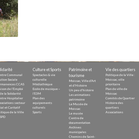
Demande
Demande 
Appels à
issac
lidarité
Culture et Sports
Patrimoine et
Vie des quartiers
ntre Communal
Spectacles & vie
tourisme
Politique de la Ville :
ction Sociale
culturelle
Moissac, ville
Moissac, Ville d’Art
rmanences CCAS
Médiathèque
prioritaire
et d’Histoire
ison de l’Emploi
Ecole de musique –
Plan de ville de
Un peu d’histoire
de la Solidarité
l’E3M
Moissac
Les animations
ntre Hospitalier
Plan des
Comités de Quartier
 durable
patrimoine
sociations secteur
equipements
Histoire des
Le Musée de
ial et Caritatif
culturels
quartiers
Moissac
itique de la Ville
Sports
Associations
Le musée
SPD
Centre de
documentation
Archives
municipales
Chemins de Saint-