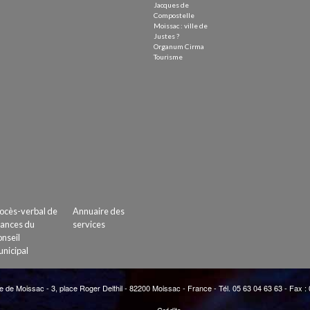
Jacques de
Compostelle
Moissac : ville de
Justes ?
Organum Cirma
Tourisme
ocès-verbal de
Annuaire des
ances du
services
nseil
nicipal
e de Moissac - 3, place Roger Delthil - 82200 Moissac - France - Tél. 05 63 04 63 63 - Fax :