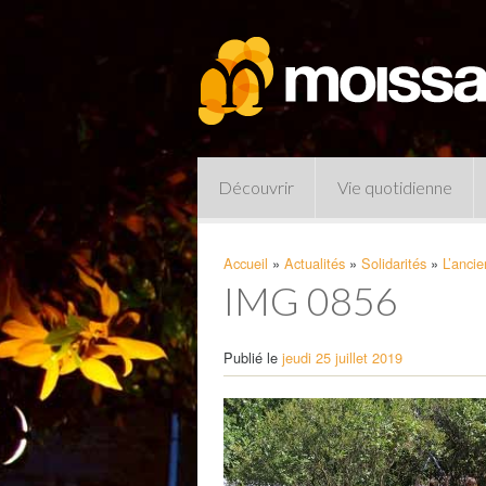
Découvrir
Vie quotidienne
Accueil
»
Actualités
»
Solidarités
»
L’ancie
IMG 0856
Publié le
jeudi 25 juillet 2019
Pharmacies de garde