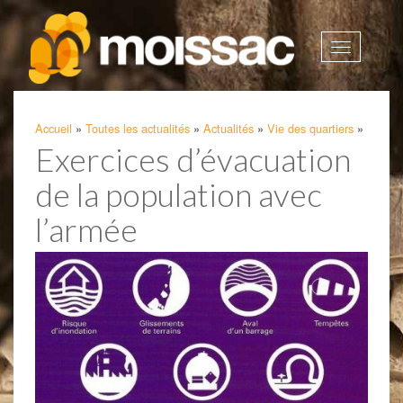
Afficher
la
navigatio
Accueil
»
Toutes les actualités
»
Actualités
»
Vie des quartiers
»
Exercices d’évacuation
de la population avec
l’armée