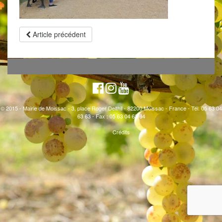
Article précédent
© 2015 - Mairie de Moissac - 3, place Roger Delthil - 82200 Moissac - France - Tél. 05 63 04
63 63 - Fax : 05 63 04 63 64
Crédits