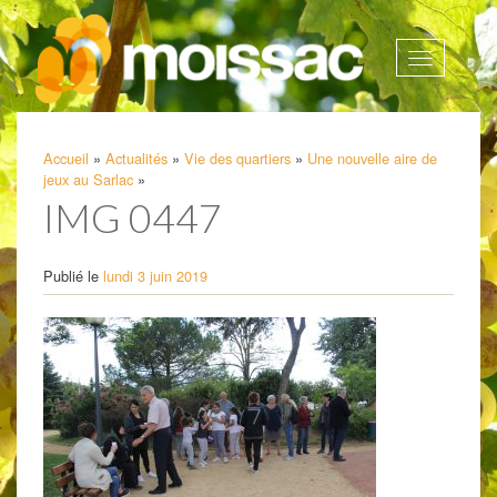
Afficher
la
navigatio
Accueil
»
Actualités
»
Vie des quartiers
»
Une nouvelle aire de
jeux au Sarlac
»
IMG 0447
Publié le
lundi 3 juin 2019