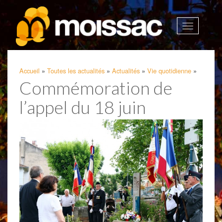
Afficher
la
navigatio
Accueil
»
Toutes les actualités
»
Actualités
»
Vie quotidienne
»
Commémoration de
l’appel du 18 juin