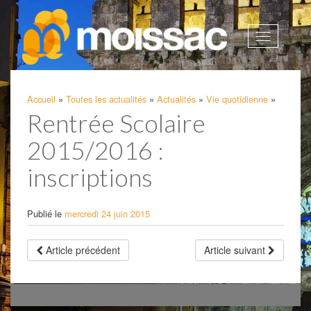
Afficher
la
navigatio
Accueil
»
Toutes les actualités
»
Actualités
»
Vie quotidienne
»
Rentrée Scolaire
2015/2016 :
inscriptions
Publié le
mercredi 24 juin 2015
Article précédent
Article suivant