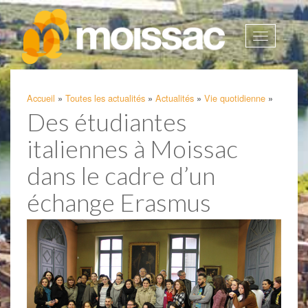
Afficher
la
navigatio
Accueil
»
Toutes les actualités
»
Actualités
»
Vie quotidienne
»
Des étudiantes
italiennes à Moissac
dans le cadre d’un
échange Erasmus