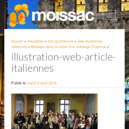
Afficher
la
navigatio
Accueil
»
Actualités
»
Vie quotidienne
»
Des étudiantes
italiennes à Moissac dans le cadre d’un échange Erasmus
»
illustration-web-article-
italiennes
Publié le
mardi 9 août 2016