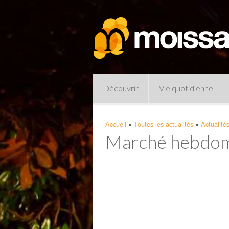
Découvrir
Vie quotidienne
Accueil
»
Toutes les actualités
»
Actualité
Marché hebdomad
Pharmacies de garde