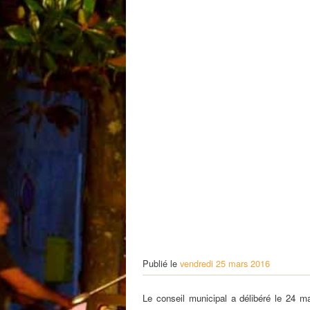
Petite Enfance – Crèche
Écoles
Centre de loisirs
Collèges et lycées
Le service AED-AESH
Pôle fruitier
Tourisme
Marchés de plein vent
PAM – Pôle d’Attractivité de Mo
Zones d’activités économiques
Animations du centre-ville
Annuaire des commerces
Démarchage
Urbanisme
Environnement développement
Déchets
Eau
Prévention des risques
Publié le
vendredi 25 mars 2016
Crues
Le conseil municipal a délibéré le 24 ma