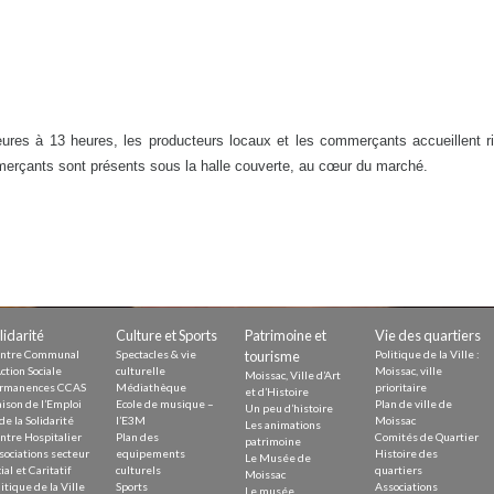
res à 13 heures, les producteurs locaux et les commerçants accueillent rive
merçants sont présents sous la halle couverte, au cœur du marché.
lidarité
Culture et Sports
Patrimoine et
Vie des quartiers
ntre Communal
Spectacles & vie
tourisme
Politique de la Ville :
ction Sociale
culturelle
Moissac, ville
Moissac, Ville d’Art
rmanences CCAS
Médiathèque
prioritaire
et d’Histoire
ison de l’Emploi
Ecole de musique –
Plan de ville de
Un peu d’histoire
de la Solidarité
l’E3M
Moissac
Les animations
ntre Hospitalier
Plan des
Comités de Quartier
patrimoine
sociations secteur
equipements
Histoire des
Le Musée de
ial et Caritatif
culturels
quartiers
Moissac
itique de la Ville
Sports
Associations
Le musée