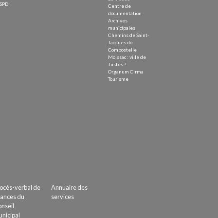
SPD
Centre de
documentation
Archives
municipales
Chemins de Saint-
Jacques de
Compostelle
Moissac : ville de
Justes ?
Organum Cirma
Tourisme
ocès-verbal de
Annuaire des
ances du
services
nseil
nicipal