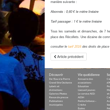
manière suivante :
Abonnés : 0,60 € le mètre linéaire
Tarif passager : 1 € le mètre linéaire
Tous les samedis et dimanches, de 7 heu
place des Récollets. Une dizaine de com
consulter le
tarif 2016
des droits de place
Article précédent
Découvrir
Vie quotidienne
So
De l’Eau à la Pierre
Annuaire des
Ce
Grand Site Occitanie
associations
d’A
Labels et
Education
Pe
distinctions
L’accueil jeunes
Ma
Galeries Photos
Le service AED-
et 
Revue de presse
AESH
Ce
Publications
Petite Enfance –
As
municipales
Crèche
Soc
Écoles
Pol