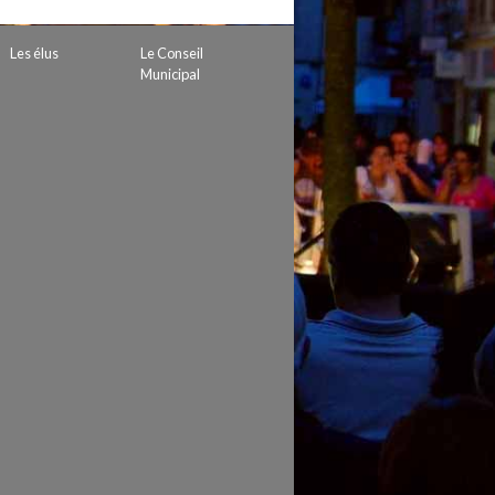
 de subvention
d’autorisation de tournage
Les élus
Le Conseil
 projets
Municipal