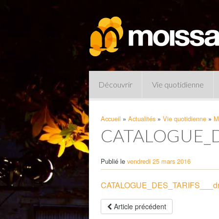
Découvrir
Vie quotidienne
Accueil
»
Actualités
»
Vie quotidienne
»
M
CATALOGUE_DES
Publié le
vendredi 25 mars 2016
CATALOGUE_DES_TARIFS___dro
Pharmacies de garde
Article précédent