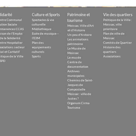
Demande
Demande 
lidarité
Culture et Sports
Patrimoine et
Vie des quartiers
Appels à
ntre Communal
Spectacles & vie
tourisme
Politique de la Ville :
ction Sociale
culturelle
Moissac, ville
Moissac, Ville d’Art
rmanences CCAS
Médiathèque
prioritaire
et d’Histoire
ison de l’Emploi
Ecole de musique –
Plan de ville de
Un peu d’histoire
de la Solidarité
l’E3M
Moissac
Les animations
ntre Hospitalier
Plan des
Comités de Quartier
patrimoine
sociations secteur
equipements
Histoire des
Le Musée de
ial et Caritatif
culturels
quartiers
Moissac
itique de la Ville
Sports
Associations
Le musée
issac
SPD
Centre de
documentation
Archives
municipales
Chemins de Saint-
Jacques de
Compostelle
Moissac : ville de
 durable
Justes ?
Organum Cirma
Tourisme