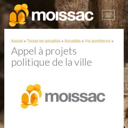
Afficher
la
navigatio
Accueil
»
Toutes les actualités
»
Actualités
»
Vie quotidienne
»
Appel à projets
politique de la ville