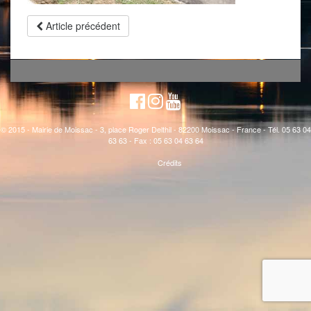
Article précédent
© 2015 - Mairie de Moissac - 3, place Roger Delthil - 82200 Moissac - France - Tél. 05 63 04
63 63 - Fax : 05 63 04 63 64
Crédits