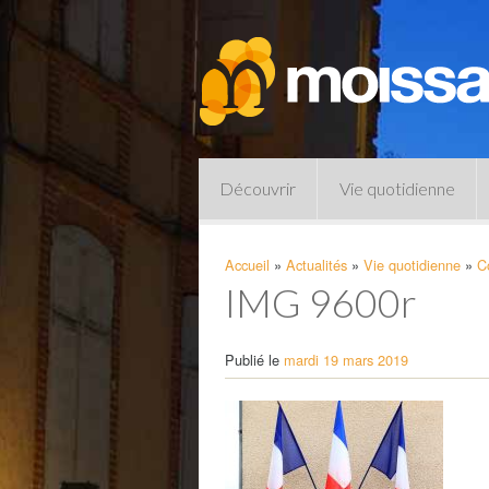
Découvrir
Vie quotidienne
Accueil
»
Actualités
»
Vie quotidienne
»
C
IMG 9600r
Publié le
mardi 19 mars 2019
Pharmacies de garde