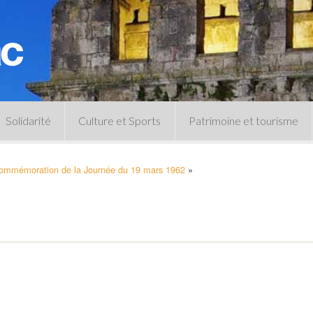
Solidarité
Culture et Sports
Patrimoine et tourisme
Permanences CCAS
Un peu d’histoire
ommémoration de la Journée du 19 mars 1962
»
Les animations patrimoine
Séances 
Centre de documentation
Expressio
Archives municipales
Infos pratiques
Le musée
Plan des équipements sportifs
CLSPD
Clubs sportifs
Violences intrafamiliales