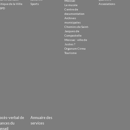
Moissac
itique de la Ville
Sports
Associations
Le musée
SPD
Centre de
documentation
Archives
municipales
Chemins de Saint-
Jacques de
Compostelle
Moissac : ville de
Justes ?
Organum Cirma
Tourisme
ocès-verbal de
Annuaire des
ances du
services
nseil