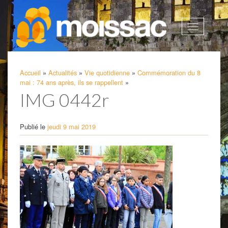
Afficher
la
navigatio
Accueil
»
Actualités
»
Vie quotidienne
»
Commémoration du 8
mai : 74 ans après, ils se rappellent
»
IMG 0442r
Publié le
jeudi 9 mai 2019