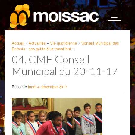
Afficher
la
navigatio
Accueil
»
Actualités
»
Vie quotidienne
»
Conseil Municipal des
Enfants : nos petits élus travaillent
»
04. CME Conseil
Municipal du 20-11-17
Publié le
lundi 4 décembre 2017