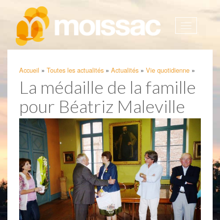
Afficher
la
navigatio
Accueil
»
Toutes les actualités
»
Actualités
»
Vie quotidienne
»
La médaille de la famille
pour Béatriz Maleville