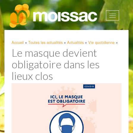
Afficher
la
navigatio
Accueil
»
Toutes les actualités
»
Actualités
»
Vie quotidienne
»
Le masque devient
obligatoire dans les
lieux clos