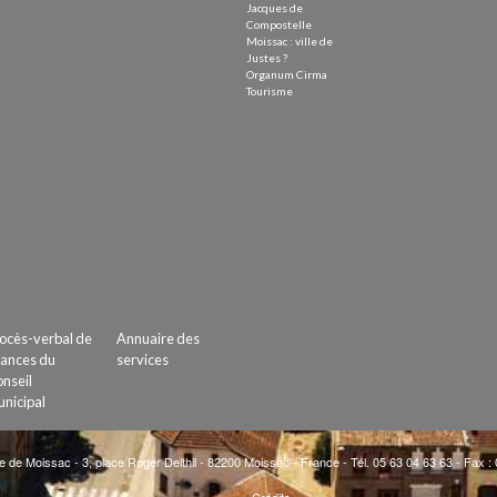
Jacques de
Compostelle
Moissac : ville de
Justes ?
Organum Cirma
Tourisme
ocès-verbal de
Annuaire des
ances du
services
nseil
nicipal
e de Moissac - 3, place Roger Delthil - 82200 Moissac - France - Tél. 05 63 04 63 63 - Fax :