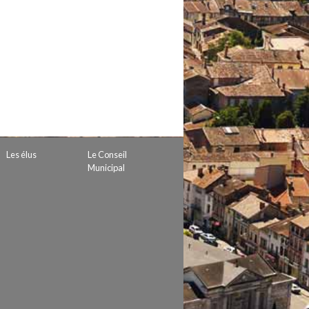
 de subvention
d’autorisation de tournage
 projets
Les élus
Le Conseil
Municipal