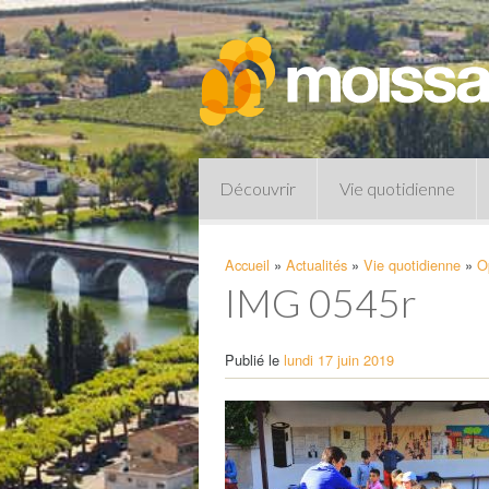
Découvrir
Vie quotidienne
Accueil
»
Actualités
»
Vie quotidienne
»
Op
IMG 0545r
Publié le
lundi 17 juin 2019
Pharmacies de garde