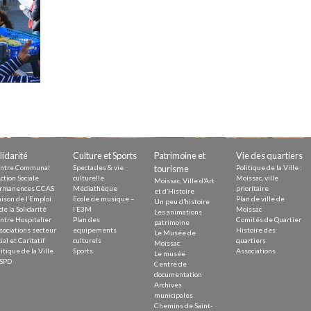
Demande
Demande 
Appels à
issac
lidarité
Culture et Sports
Patrimoine et
Vie des quartiers
ntre Communal
Spectacles & vie
tourisme
Politique de la Ville :
ction Sociale
culturelle
Moissac, ville
Moissac, Ville d’Art
rmanences CCAS
Médiathèque
prioritaire
et d’Histoire
ison de l’Emploi
Ecole de musique –
Plan de ville de
Un peu d’histoire
de la Solidarité
l’E3M
Moissac
Les animations
ntre Hospitalier
Plan des
Comités de Quartier
 durable
patrimoine
sociations secteur
equipements
Histoire des
Le Musée de
ial et Caritatif
culturels
quartiers
Moissac
itique de la Ville
Sports
Associations
Le musée
SPD
Centre de
documentation
Archives
municipales
Chemins de Saint-