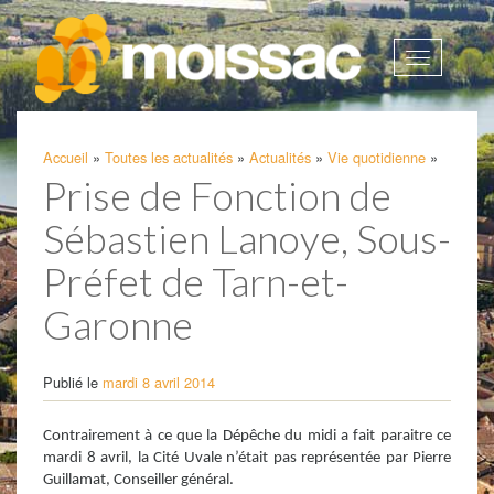
Afficher
la
navigatio
Accueil
»
Toutes les actualités
»
Actualités
»
Vie quotidienne
»
Prise de Fonction de
Sébastien Lanoye, Sous-
Préfet de Tarn-et-
Garonne
Publié le
mardi 8 avril 2014
Contrairement à ce que la Dépêche du midi a fait paraitre ce
mardi 8 avril, la Cité Uvale n’était pas représentée par Pierre
Guillamat, Conseiller général.