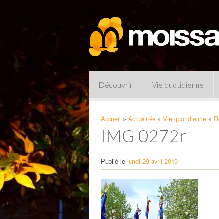
Découvrir
Vie quotidienne
Accueil
»
Actualités
»
Vie quotidienne
»
R
IMG 0272r
Publié le
lundi 29 avril 2019
Pharmacies de garde