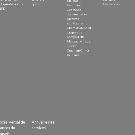
Moissac
itique de la Ville
Sports
Associations
Le musée
SPD
Centre de
documentation
Archives
municipales
Chemins de Saint-
Jacques de
Compostelle
Moissac : ville de
Justes ?
Organum Cirma
Tourisme
ocès-verbal de
Annuaire des
ances du
services
nseil